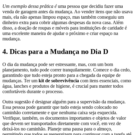
Um exemplo dessa prática é
uma pessoa que decidiu fazer uma
venda de garagem antes da mudança. Ao vender itens que não usava
mais, ela não apenas limpou espaço, mas também conseguiu um
dinheiro extra para cobrir algumas despesas da nova casa. Além
disso, a doação de roupas e móveis para instituições de caridade é
uma excelente maneira de ajudar o próximo e criar espaço na
mudança.
4. Dicas para a Mudança no Dia D
O dia da mudança pode ser estressante, mas, com um bom
planejamento, tudo pode correr tranquilamente. Comece o dia cedo,
garantindo que tudo esteja pronto para a chegada da equipe de
mudanças. Ter um
kit de sobrevivência
com itens essenciais, como
água, lanches e produtos de higiene, é crucial para manter todos
confortáveis durante o processo.
Outra sugestão é designar alguém para a supervisão da mudança.
Essa pessoa pode garantir que tudo esteja sendo colocado no
caminhão corretamente e que nenhuma caixa seja esquecida.
Verifique, também, os documentos importantes e objetos de valor
que devem ser transportados diretamente com você, em vez de
deixá-los no caminhão. Planeje uma pausa para o almoço,
permitindo que todos se reenergizem para continuar com a tarefa até