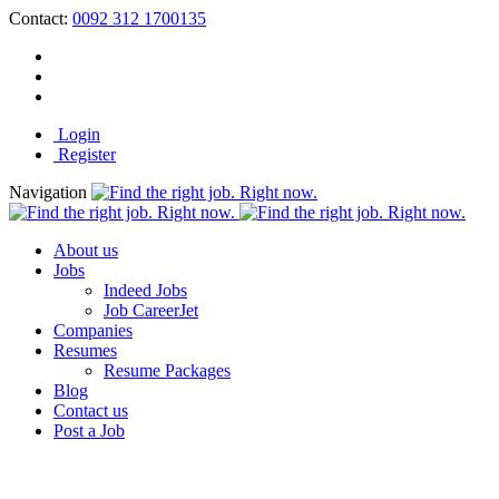
Contact:
0092 312 1700135
Login
Register
Navigation
About us
Jobs
Indeed Jobs
Job CareerJet
Companies
Resumes
Resume Packages
Blog
Contact us
Post a Job