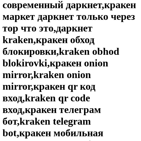
современный даркнет,кракен
маркет даркнет только через
тор что это,даркнет
kraken,кракен обход
блокировки,kraken obhod
blokirovki,кракен onion
mirror,kraken onion
mirror,кракен qr код
вход,kraken qr code
вход,кракен телеграм
бот,kraken telegram
bot,кракен мобильная