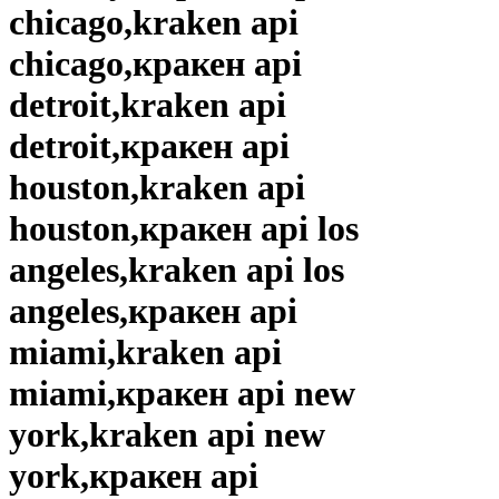
chicago,kraken api
chicago,кракен api
detroit,kraken api
detroit,кракен api
houston,kraken api
houston,кракен api los
angeles,kraken api los
angeles,кракен api
miami,kraken api
miami,кракен api new
york,kraken api new
york,кракен api