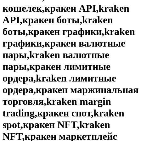
кошелек,кракен API,kraken
API,кракен боты,kraken
боты,кракен графики,kraken
графики,кракен валютные
пары,kraken валютные
пары,кракен лимитные
ордера,kraken лимитные
ордера,кракен маржинальная
торговля,kraken margin
trading,кракен спот,kraken
spot,кракен NFT,kraken
NFT,кракен маркетплейс