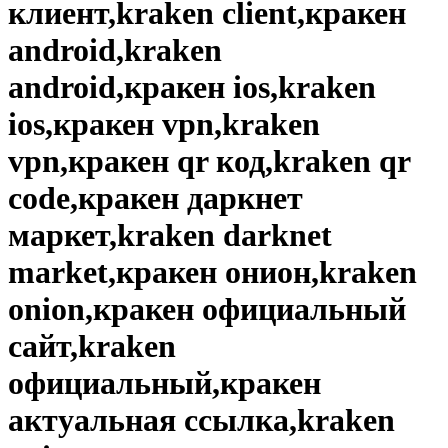
клиент,kraken client,кракен
android,kraken
android,кракен ios,kraken
ios,кракен vpn,kraken
vpn,кракен qr код,kraken qr
code,кракен даркнет
маркет,kraken darknet
market,кракен онион,kraken
onion,кракен официальный
сайт,kraken
официальный,кракен
актуальная ссылка,kraken