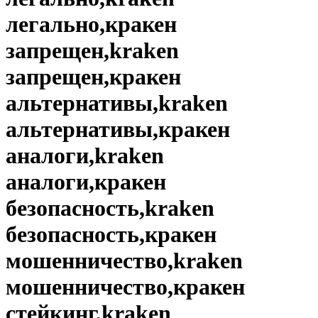
легально,кракен
запрещен,kraken
запрещен,кракен
альтернативы,kraken
альтернативы,кракен
аналоги,kraken
аналоги,кракен
безопасность,kraken
безопасность,кракен
мошенничество,kraken
мошенничество,кракен
стейкинг,kraken