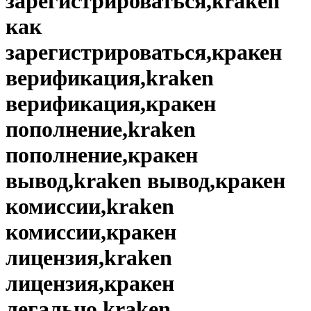
зарегистрироваться,kraken
как
зарегистрироваться,кракен
верификация,kraken
верификация,кракен
пополнение,kraken
пополнение,кракен
вывод,kraken вывод,кракен
комиссии,kraken
комиссии,кракен
лицензия,kraken
лицензия,кракен
легально,kraken