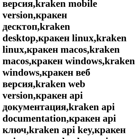
версия,kraken mobile
version,кракен
десктоп,kraken
desktop,кракен linux,kraken
linux,кракен macos,kraken
macos,кракен windows,kraken
windows,кракен веб
версия,kraken web
version,кракен api
документация,kraken api
documentation,кракен api
ключ,kraken api key,кракен