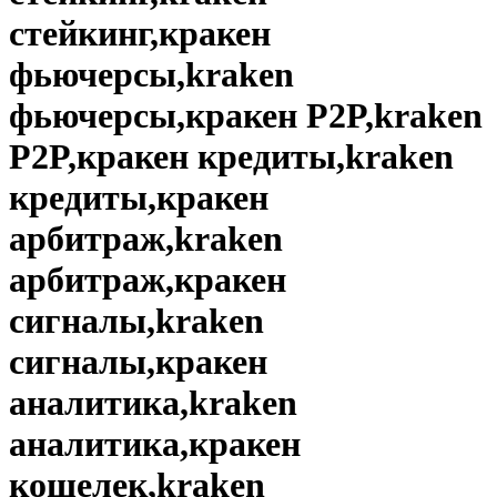
стейкинг,кракен
фьючерсы,kraken
фьючерсы,кракен P2P,kraken
P2P,кракен кредиты,kraken
кредиты,кракен
арбитраж,kraken
арбитраж,кракен
сигналы,kraken
сигналы,кракен
аналитика,kraken
аналитика,кракен
кошелек,kraken