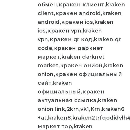
обмен,кракен клиент,kraken
client,кракен android,kraken
android,кракен ios,kraken
ios,кракен vpn,kraken
vpn,кракен qr код,kraken qr
code,кракен даркнет
маркет,kraken darknet
market,кракен онион,kraken
onion,кракен официальный
сайт,kraken
официальный,кракен
актуальная ссылка,kraken
onion link,2krn,vk1,Krn,kraken6
+at,kraken8,kraken2trfqodidvl
маркет тор,kraken