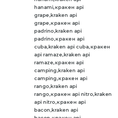
hanami,кракен api
grape,kraken api
grape,кракен api
padrino,kraken api
padrino,кракен api
cuba,kraken api cuba,кракен
api ramaze,kraken api
ramaze,кракен api
camping,kraken api
camping,кракен api
rango,kraken api
rango,кракен api nitro,kraken
api nitro,кракен api
bacon,kraken api