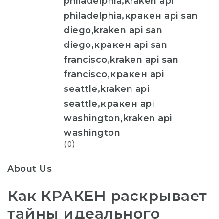
philadelphia,kraken api
philadelphia,кракен api san
diego,kraken api san
diego,кракен api san
francisco,kraken api san
francisco,кракен api
seattle,kraken api
seattle,кракен api
washington,kraken api
washington
(0)
About Us
Как КРАКЕН раскрывает
тайны идеального