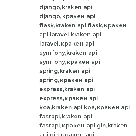
django,kraken api
django,кракен api
flask,kraken api flask,кракен
api laravel,kraken api
laravel,кракен api
symfony,kraken api
symfony,кракен api
spring,kraken api
spring,кракен api
express,kraken api
express,кракен api
koa,kraken api koa,кракен api
fastapi,kraken api
fastapi,кракен api gin,kraken
api gin,кракен api