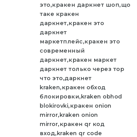
это,кракен даркнет шоп,що
таке кракен
даркнет,кракен это
даркнет
маркетплейс,кракен это
современный
даркнет,кракен маркет
даркнет только через тор
что это,даркнет
kraken,кракен обход
блокировки,kraken obhod
blokirovki,кракен onion
mirror,kraken onion
mirror,кракен qr код
вход,kraken qr code