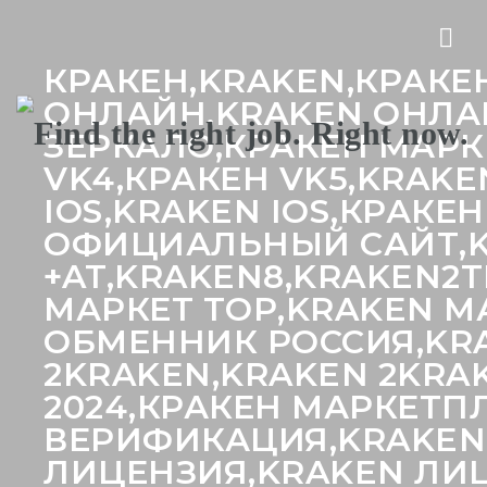
Nav
КРАКЕН,KRAKEN,КРАКЕН
ОНЛАЙН,KRAKEN ОНЛАЙ
ЗЕРКАЛО,КРАКЕН МАРКЕ
VK4,КРАКЕН VK5,KRAKE
IOS,KRAKEN IOS,КРАКЕ
ОФИЦИАЛЬНЫЙ САЙТ,KR
+AT,KRAKEN8,KRAKEN2
МАРКЕТ ТОР,KRAKEN М
ОБМЕННИК РОССИЯ,KRA
2KRAKEN,KRAKEN 2KRAK
2024,КРАКЕН МАРКЕТП
ВЕРИФИКАЦИЯ,KRAKEN
ЛИЦЕНЗИЯ,KRAKEN ЛИЦ