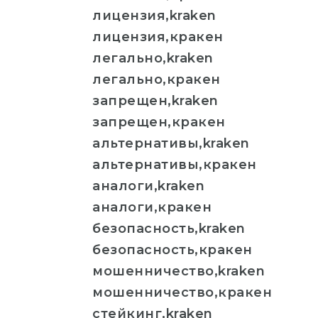
лицензия,kraken
лицензия,кракен
легально,kraken
легально,кракен
запрещен,kraken
запрещен,кракен
альтернативы,kraken
альтернативы,кракен
аналоги,kraken
аналоги,кракен
безопасность,kraken
безопасность,кракен
мошенничество,kraken
мошенничество,кракен
стейкинг,kraken