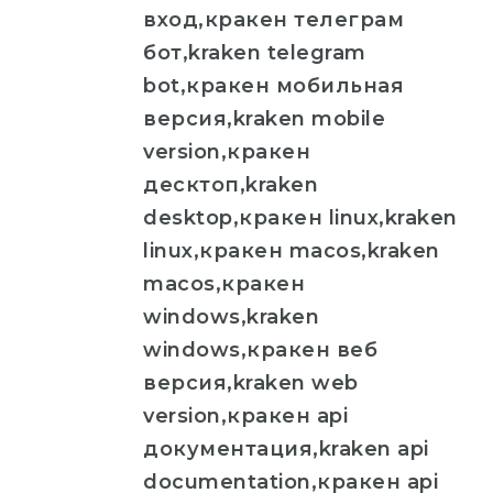
вход,кракен телеграм
бот,kraken telegram
bot,кракен мобильная
версия,kraken mobile
version,кракен
десктоп,kraken
desktop,кракен linux,kraken
linux,кракен macos,kraken
macos,кракен
windows,kraken
windows,кракен веб
версия,kraken web
version,кракен api
документация,kraken api
documentation,кракен api