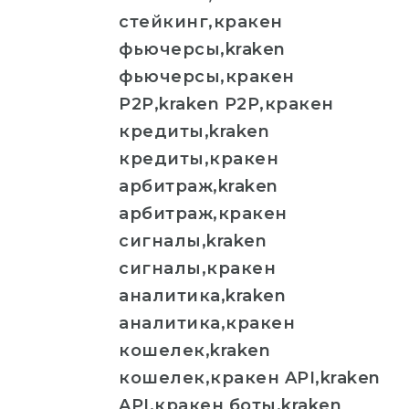
стейкинг,кракен
фьючерсы,kraken
фьючерсы,кракен
P2P,kraken P2P,кракен
кредиты,kraken
кредиты,кракен
арбитраж,kraken
арбитраж,кракен
сигналы,kraken
сигналы,кракен
аналитика,kraken
аналитика,кракен
кошелек,kraken
кошелек,кракен API,kraken
API,кракен боты,kraken