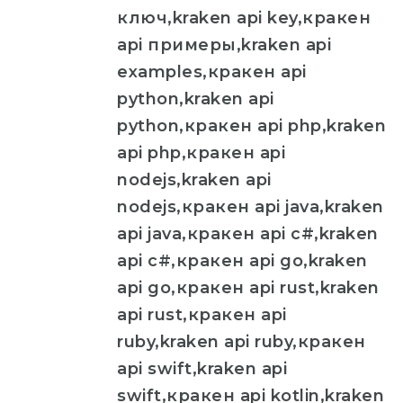
ключ,kraken api key,кракен
api примеры,kraken api
examples,кракен api
python,kraken api
python,кракен api php,kraken
api php,кракен api
nodejs,kraken api
nodejs,кракен api java,kraken
api java,кракен api c#,kraken
api c#,кракен api go,kraken
api go,кракен api rust,kraken
api rust,кракен api
ruby,kraken api ruby,кракен
api swift,kraken api
swift,кракен api kotlin,kraken