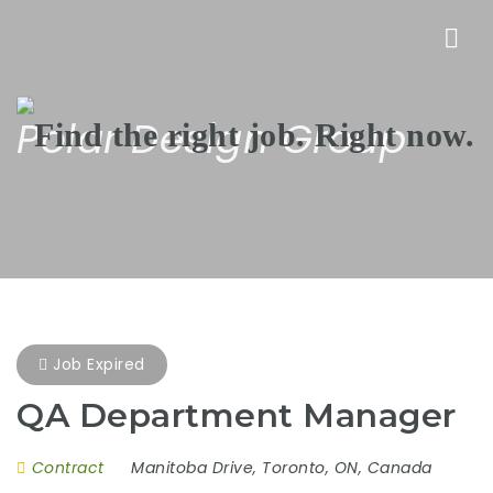
Nav
Polar Design Group
Job Expired
QA Department Manager
Contract
Manitoba Drive
,
Toronto
,
ON
,
Canada