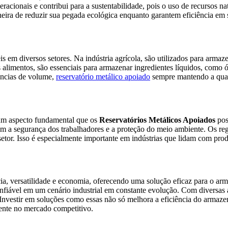
racionais e contribui para a sustentabilidade, pois o uso de recursos 
ira de reduzir sua pegada ecológica enquanto garantem eficiência em 
s em diversos setores. Na indústria agrícola, são utilizados para arma
limentos, são essenciais para armazenar ingredientes líquidos, como ó
gências de volume,
reservatório metálico
apoiado
sempre mantendo a qua
um aspecto fundamental que os
Reservatórios Metálicos Apoiados
pos
m a segurança dos trabalhadores e a proteção do meio ambiente. Os regis
 setor. Isso é especialmente importante em indústrias que lidam com pro
a, versatilidade e economia, oferecendo uma solução eficaz para o arm
iável em um cenário industrial em constante evolução. Com diversas ap
s. Investir em soluções como essas não só melhora a eficiência do arm
rente no mercado competitivo.