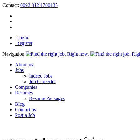
Contact:
0092 312 1700135
Login
Register
Navigation
About us
Jobs
Indeed Jobs
Job CareerJet
Companies
Resumes
Resume Packages
Blog
Contact us
Post a Job