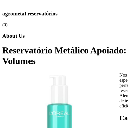
agrometal reservatórios
(0)
About Us
Reservatório Metálico Apoiado:
Volumes
Nos 
espe
perf
rese
Além
de t
efic
Ca