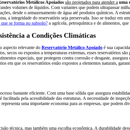
eservatórios Metálicos Apoiados
são projetados para atender a
uma d
randes volumes de líquidos. Com variantes que podem ultrapassar milhare
cações, desde o armazenamento de água até produtos químicos. A estru
ma, a integridade do reservatório seja preservada. Isso se traduz em u
 que se forma no subsolo?
a agrícola, petroquímica e de alimentos, qu
sistência a Condições Climáticas
o aspecto relevante do
Reservatório Metálico Apoiado
é sua capacidad
os, secos ou expostos a temperaturas extremas, esses reservatórios são
stimentos especiais, que protegem contra corrosão e desgaste, assegura 
rios em que os reservatórios estão expostos a elementos naturais, garan
cesso bastante eficiente. Com uma base sólida que assegura estabilidad
facilitada pela acessibilidade das estruturas. A necessidade de inspeç
 representa uma importante economia para as empresas, que podem divers
isão técnica, mas também uma escolha econômica. A durabilidade dess