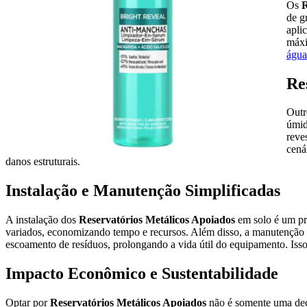
Os
R
de g
apli
máxi
água
Re
Outr
úmid
reve
cená
danos estruturais.
Instalação e Manutenção Simplificadas
A instalação dos
Reservatórios Metálicos Apoiados
em solo é um pro
variados, economizando tempo e recursos. Além disso, a manutenção é 
escoamento de resíduos, prolongando a vida útil do equipamento. Isso
Impacto Econômico e Sustentabilidade
Optar por
Reservatórios Metálicos Apoiados
não é somente uma dec