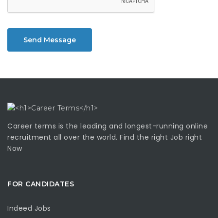
Send Message
Career terms is the leading and longest-running online
recruitment all over the world. Find the right Job right
Now
FOR CANDIDATES
Indeed Jobs