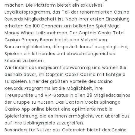
machen. Die Plattform bietet ein exklusives
Loyalitätsprogramm, das Teil der renommierten Casino
Rewards Mitgliedschaft ist. Nach Ihrer ersten Einzahlung
erhalten Sie 100 Chancen, am beliebten Spiel Mega
Money Wheel teilzunehmen. Der Captain Cooks
Total
Casino Giropay
Bonus bietet eine Vielzahl von
Bonusmöglichkeiten, die speziell darauf ausgelegt sind,
Spielern ein lohnendes und abwechslungsreiches
Erlebnis zu bieten.
Wir finden das insgesamt schwammig und warnen Sie
deshalb davor, im Captain Cooks Casino mit Echtgeld
zu spielen. Einer der größten Vorteile des Casino
Rewards Programms ist die Möglichkeit, Ihre
Treuepunkte und VIP-Status in allen 29 Mitgliedscasinos
der Gruppe zu nutzen. Das Captain Cooks
Spinanga
Casino App
online bietet eine optimierte mobile
Spielerfahrung, die es Ihnen ermöglicht, von überall aus
auf Ihre Lieblingsspiele zuzugreifen.
Besonders für Nutzer aus Österreich bietet das Casino