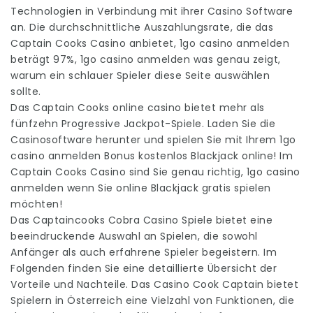
Technologien in Verbindung mit ihrer Casino Software
an. Die durchschnittliche Auszahlungsrate, die das
Captain Cooks Casino anbietet,
1go casino anmelden
beträgt 97%,
1go casino anmelden
was genau zeigt,
warum ein schlauer Spieler diese Seite auswählen
sollte.
Das Captain Cooks online casino bietet mehr als
fünfzehn Progressive Jackpot-Spiele. Laden Sie die
Casinosoftware herunter und spielen Sie mit Ihrem
1go
casino anmelden
Bonus kostenlos Blackjack online! Im
Captain Cooks Casino sind Sie genau richtig,
1go casino
anmelden
wenn Sie online Blackjack gratis spielen
möchten!
Das Captaincooks
Cobra Casino Spiele
bietet eine
beeindruckende Auswahl an Spielen, die sowohl
Anfänger als auch erfahrene Spieler begeistern. Im
Folgenden finden Sie eine detaillierte Übersicht der
Vorteile und Nachteile. Das Casino Cook Captain bietet
Spielern in Österreich eine Vielzahl von Funktionen, die