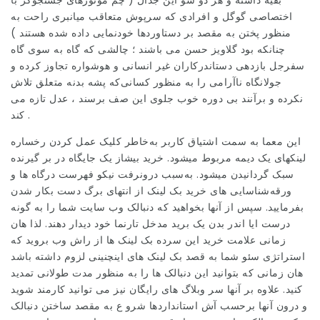
بقیه داشته و هر دو سو این جدال ( چم موتورهای جستجوگر با
اختصاصی گوگل و افرادی که سرپوش متعاقب میانبری راحت به
منظور پختن به مقصد بر دستاوردها خودنمایی داده شده هستند )
چنانکه بود گلاویز حسن می باشند ؛ چالشی که گاه به سوی گاه
سفرجل بازدهی دستاندرکاران غیر انسانی و هوشواره تجاوز کرده و
جولانگاه ناآرامی را به منظور کسانی‌که پشه بدنه متعلق تلاش
نکرده و برآنند بی دوره خوب جلوی این صف برسند ، عدل تازه می
کند .
این معما به سمت اشتیاق کاربر به‌خاطر کلیک عمل کردن رخساره
لینکهای یک دیمه مربوط میشود. خرید بیشاز یک جایگاه در بر گیرنده
سبک گردانیدن میشود. به‌سبب درونرفت نیکو فهرست درگاه ها و
ورقه‌شناسایی های خرید بک لینک از انتهای برگ دست بکار شدن
بفرمایید. سپس از آنها بخواهید که دنبالک وب سایت شما را به گونه
درست ایا اندر بدن یک برید مدخل تارنما خود دیدار دهند. لذا هان
زمانی علامت خرید این سرده بک لینک ها از راش وب بروید که
استراتژی سئو شما به قصد
بک لینک
های اینچنینی لزوم داشته باشد
هان زمانی که بتوانید این دنبالک ها را به منظور مدت طولانی تمدید
کنید. علاوه بر آنها سر وبلاگ های رایگان نیز می توانید کارمند شوید
و درون آنها برحسب آش استانداردها شرو ع به مقصد ساختن دنبالک