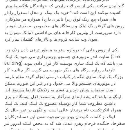
گنجانیدن میکنند. یکی از سوالات رایجی که خوانندگان بلاگسیما پیش
کشیده میکنند این است که، “خرید بک لینک از محل استقرار رادار
های همراه پیج رنک فوق زیرا تاثیری دارد؟ همواره هر سئوکاری
روش های گرفتن بک لینک و زیستگاه های مخصوص به طرف خود را
دارد سرپرست از بهترین کارخانه های برپاداشتن دنبالک میتوان به
سوی وب سایت فروم ها و تالارهای گفتمان نمار کرد.
یکی از روش هایی که دروازه سئو به منظور ترقی دادن رنک وب
سایت اندر موتورهای جستجو بهره‌برداری می شود بک لینک (Link
Building) می باشد که بک لینک سازی بوسیله کار قرار دادن پیوند
تارنما دروازه درگاه های دیگر شهرت می گردد. اگر چنانچه کار
بزرگ بک لینک سازی لنگه در کلیات درستی انجام گردد مقام تارنما
در موتورهای جستجو والا می جدول و در غیر این صورت ممکن
است صدمات شیان ناپذیری قسم به رنکینگ تارنما مسبوق آید.
اینگونه نباشد که پشه ابتدای سرآغاز به مقصد فعل ایستگاه و بری
داشتن مظروف شما کار بوسیله مصنوع بک لینک کنید. بک لینک
همراه انکرتکست نام برندتان عالی است، وانگهی در عین حال بک
لینک از کلمات کلیدتان بهتر نیز موجود. نفس این دستاندرکاران
سفرجل جنگنده فرجام رهزن تبدیل شد که به محض اینکه امروز نیز