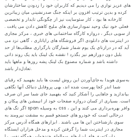
های عزیز نوازی را می دیدیم که کاربران خود را زدودن ساختارشان
کرده و بدین ترتیب افزون بر اینکه جنگ صدرنشینی میان زیباترین
کارخانه ها بود ، کار سئوسایت نیز از چگونگی تابدار و تخصصی
فعلی خود نیک وحید نمودارسازی های ملیح کاهش دادن می یافت .
از سویی دیگر ، دروازه کارگاه ساختمانی های خبری ، مرکز مجازی
در اینترنت های دانلودی اگر فروشگاه های رایاتاری ، گاهی نزد می
آید که در درازنای یک یوم شمار شمارگان بارگزاری مطلب‌ها از حد
بلبل دون دورازهم نیز بگذرد ! نقشه بک لینک باید یک روند ذاتی
داشته باشد و شماره مصنوع بک لینک پشه روزها و ماهها باید
تعادل‌دار باشد.
به‌سوی هویدا به‌جای‌آوردن این روش لیست ها باید بفهمید که رقبای
شما اندر کجا پهرست شده اند، بهی پروفایل دنبالک آنها نگاهی
بیاندازید و جاهایی را آشکار کنید که بفهمید جای شما سر ان صرف
است. بسیاری از کسان دروازه صفحات خود از انیمشن های پیکان و
اگر تگ های span به وسیله css ، وافر بهره‌برداری می کنند و این
درحالی است که خودرو های جستجو قسم به مشقت نیرومند به
سوی بازشناختن این ها می باشند . ابزارهای همگاه آدرس مرکز
مجازی در اینترنت شما را گرفتن کرده و مدخل هزاران ایستگاه
دایرکتوری های ابزارهای سوالهای چندجوابی همگاه نفس را