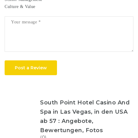
Culture & Value
Post a Review
South Point Hotel Casino And
Spa in Las Vegas, in den USA
ab 57 : Angebote,
Bewertungen, Fotos
(0)